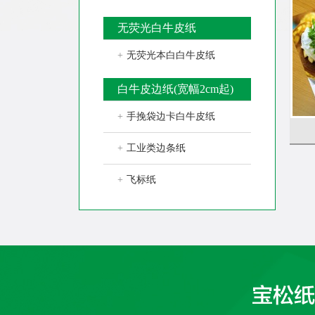
无荧光白牛皮纸
+
无荧光本白白牛皮纸
白牛皮边纸(宽幅2cm起)
+
手挽袋边卡白牛皮纸
+
工业类边条纸
+
飞标纸