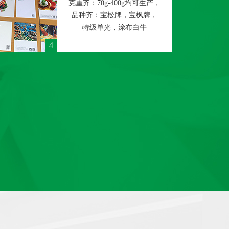
克重齐：70g-400g均可生产，
品种齐：宝松牌，宝枫牌，
特级单光，涂布白牛
4