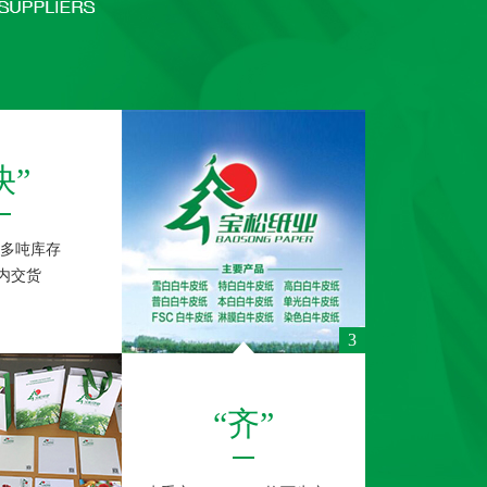
快”
0多吨库存
天内交货
3
“齐”