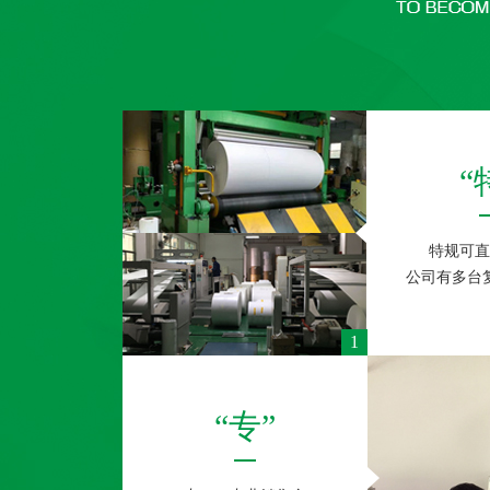
“
特规可直
公司有多台
1
“专”