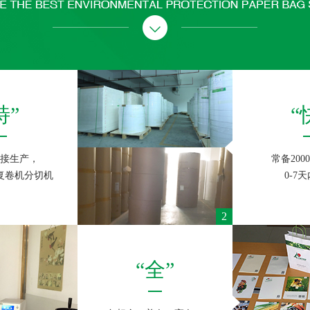
特”
“
接生产，
常备200
复卷机分切机
0-7
2
“全”